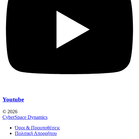
Youtube
© 2026
CyberSpace Dynamics
Όροι & Προυποθέσεις
Πολιτική Απορρήτου