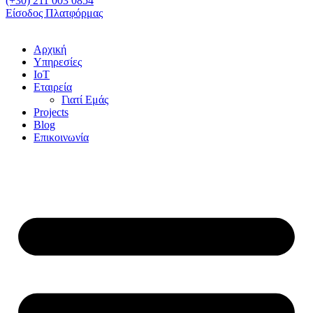
(+30) 211 003 0854
Είσοδος Πλατφόρμας
Αρχική
Υπηρεσίες
IoT
Εταιρεία
Γιατί Εμάς
Projects
Blog
Επικοινωνία