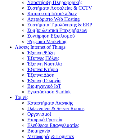
Υποστήριξη Πληροφορικής
Συστήματα Ασφαλείας & CCTV
Κατασκευή Ιστοσελίδων
Απεριόριστο Web Hosting
Συστήματα Τιμολόγησης & ERP
Συμβουλευτική Επιχειρήσεων
Συντήρηση Εξοπλισμού
Ψηφιακό Marketing
Λύσεις Internet of Things
Έξυπνη Ψύξη
Έξυπνες Πόλεις
Έξυπνη Ναυτιλία
Έξυπνα Κτήρια
Έξυπνα Δάση
Έξυπνη Γεωργία
Βιομηχανικό IoT
Εγκατάσταση Starlink
Τομείς
Καταστήματα Λιανικής
Datacenters & Server Rooms
Οργανισμοί
Εταιρικά Γραφεία
Ελεύθεροι Επαγγελματίες
Βιομηχανία
Μεταφορές & Logistics