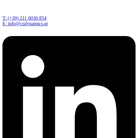
T: (+30) 211 0030 854
E: info@csdynamics.gr