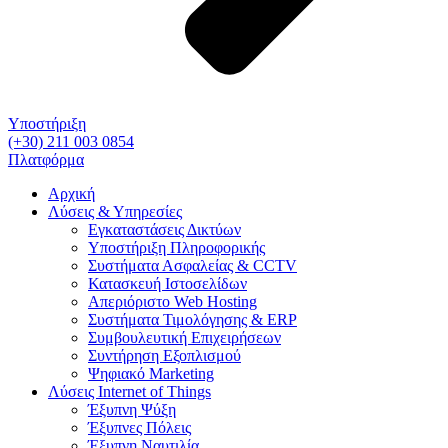
Υποστήριξη
(+30) 211 003 0854
Πλατφόρμα
Αρχική
Λύσεις & Υπηρεσίες
Εγκαταστάσεις Δικτύων
Υποστήριξη Πληροφορικής
Συστήματα Ασφαλείας & CCTV
Κατασκευή Ιστοσελίδων
Απεριόριστο Web Hosting
Συστήματα Τιμολόγησης & ERP
Συμβουλευτική Επιχειρήσεων
Συντήρηση Εξοπλισμού
Ψηφιακό Marketing
Λύσεις Internet of Things
Έξυπνη Ψύξη
Έξυπνες Πόλεις
Έξυπνη Ναυτιλία