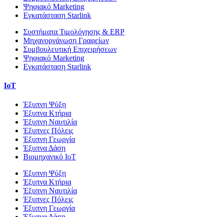
Ψηφιακό Marketing
Εγκατάσταση Starlink
Συστήματα Τιμολόγησης & ERP
Μηχανοργάνωση Γραφείων
Συμβουλευτική Επιχειρήσεων
Ψηφιακό Marketing
Εγκατάσταση Starlink
IoT
Έξυπνη Ψύξη
Έξυπνα Κτήρια
Έξυπνη Ναυτιλία
Έξυπνες Πόλεις
Έξυπνη Γεωργία
Έξυπνα Δάση
Βιομηχανικό IoT
Έξυπνη Ψύξη
Έξυπνα Κτήρια
Έξυπνη Ναυτιλία
Έξυπνες Πόλεις
Έξυπνη Γεωργία
Έξυπνα Δάση