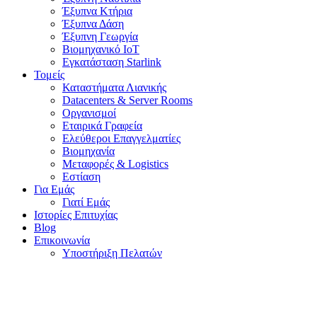
Έξυπνα Κτήρια
Έξυπνα Δάση
Έξυπνη Γεωργία
Βιομηχανικό IoT
Εγκατάσταση Starlink
Τομείς
Καταστήματα Λιανικής
Datacenters & Server Rooms
Οργανισμοί
Εταιρικά Γραφεία
Ελεύθεροι Επαγγελματίες
Βιομηχανία
Μεταφορές & Logistics
Εστίαση
Για Εμάς
Γιατί Εμάς
Ιστορίες Επιτυχίας
Blog
Επικοινωνία
Υποστήριξη Πελατών