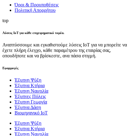
Όροι & Προυποθέσεις
Πολιτική Απορρήτου
top
Λύσεις ΙοΤ για κάθε επιχειρηματικό τομέα.
Αναπτύσσουμε και εγκαθιστούμε λύσεις ΙοΤ για να μπορείτε να
έχετε πλήρη έλεγχο, κάθε παραμέτρου της εταιρίας σας,
οπουδήποτε και να βρίσκεστε, ανα πάσα στιγμή.
Εφαρμογές
Έξυπνη Ψύξη
Έξυπνα Κτήρια
Έξυπνη Ναυτιλία
Έξυπνες Πόλεις
Έξυπνη Γεωργία
Έξυπνα Δάση
Βιομηχανικό IoT
Έξυπνη Ψύξη
Έξυπνα Κτήρια
Έξυπνη Ναυτιλία