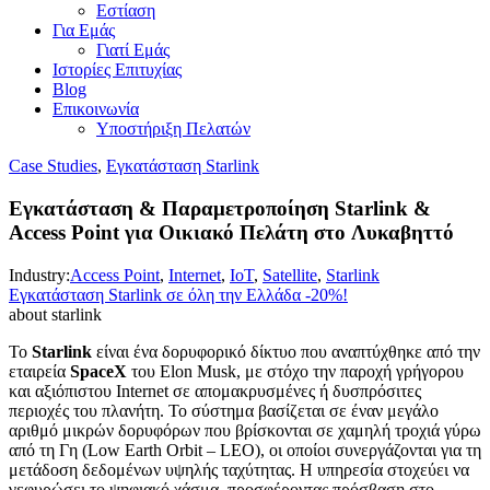
Εστίαση
Για Εμάς
Γιατί Εμάς
Ιστορίες Επιτυχίας
Blog
Επικοινωνία
Υποστήριξη Πελατών
Case Studies
,
Εγκατάσταση Starlink
Εγκατάσταση & Παραμετροποίηση Starlink &
Access Point για Οικιακό Πελάτη στo Λυκαβηττό
Industry:
Access Point
,
Internet
,
IoT
,
Satellite
,
Starlink
Εγκατάσταση Starlink σε όλη την Ελλάδα -20%!
about starlink
Το
Starlink
είναι ένα δορυφορικό δίκτυο που αναπτύχθηκε από την
εταιρεία
SpaceX
του Elon Musk, με στόχο την παροχή γρήγορου
και αξιόπιστου Internet σε απομακρυσμένες ή δυσπρόσιτες
περιοχές του πλανήτη. Το σύστημα βασίζεται σε έναν μεγάλο
αριθμό μικρών δορυφόρων που βρίσκονται σε χαμηλή τροχιά γύρω
από τη Γη (Low Earth Orbit – LEO), οι οποίοι συνεργάζονται για τη
μετάδοση δεδομένων υψηλής ταχύτητας. Η υπηρεσία στοχεύει να
γεφυρώσει το ψηφιακό χάσμα, προσφέροντας πρόσβαση στο