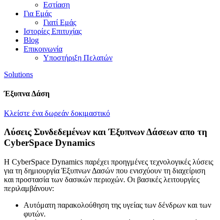
Εστίαση
Για Εμάς
Γιατί Εμάς
Ιστορίες Επιτυχίας
Blog
Επικοινωνία
Υποστήριξη Πελατών
Solutions
Έξυπνα Δάση
Κλείστε ένα δωρεάν δοκιμαστικό
Λύσεις Συνδεδεμένων και Έξυπνων Δάσεων απο τη
CyberSpace Dynamics
Η CyberSpace Dynamics παρέχει προηγμένες τεχνολογικές λύσεις
για τη δημιουργία Έξυπνων Δασών που ενισχύουν τη διαχείριση
και προστασία των δασικών περιοχών. Οι βασικές λειτουργίες
περιλαμβάνουν:
Αυτόματη παρακολούθηση της υγείας των δένδρων και των
φυτών.