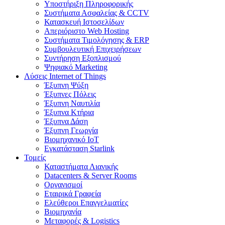
Υποστήριξη Πληροφορικής
Συστήματα Ασφαλείας & CCTV
Κατασκευή Ιστοσελίδων
Απεριόριστο Web Hosting
Συστήματα Τιμολόγησης & ERP
Συμβουλευτική Επιχειρήσεων
Συντήρηση Εξοπλισμού
Ψηφιακό Marketing
Λύσεις Internet of Things
Έξυπνη Ψύξη
Έξυπνες Πόλεις
Έξυπνη Ναυτιλία
Έξυπνα Κτήρια
Έξυπνα Δάση
Έξυπνη Γεωργία
Βιομηχανικό IoT
Εγκατάσταση Starlink
Τομείς
Καταστήματα Λιανικής
Datacenters & Server Rooms
Οργανισμοί
Εταιρικά Γραφεία
Ελεύθεροι Επαγγελματίες
Βιομηχανία
Μεταφορές & Logistics