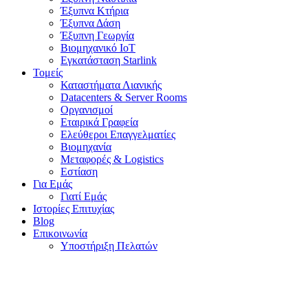
Έξυπνα Κτήρια
Έξυπνα Δάση
Έξυπνη Γεωργία
Βιομηχανικό IoT
Εγκατάσταση Starlink
Τομείς
Καταστήματα Λιανικής
Datacenters & Server Rooms
Οργανισμοί
Εταιρικά Γραφεία
Ελεύθεροι Επαγγελματίες
Βιομηχανία
Μεταφορές & Logistics
Εστίαση
Για Εμάς
Γιατί Εμάς
Ιστορίες Επιτυχίας
Blog
Επικοινωνία
Υποστήριξη Πελατών