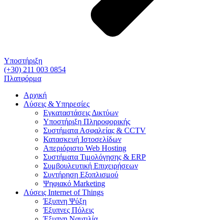
Υποστήριξη
(+30) 211 003 0854
Πλατφόρμα
Αρχική
Λύσεις & Υπηρεσίες
Εγκαταστάσεις Δικτύων
Υποστήριξη Πληροφορικής
Συστήματα Ασφαλείας & CCTV
Κατασκευή Ιστοσελίδων
Απεριόριστο Web Hosting
Συστήματα Τιμολόγησης & ERP
Συμβουλευτική Επιχειρήσεων
Συντήρηση Εξοπλισμού
Ψηφιακό Marketing
Λύσεις Internet of Things
Έξυπνη Ψύξη
Έξυπνες Πόλεις
Έξυπνη Ναυτιλία