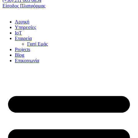
(+30) 211 003 0854
Είσοδος Πλατφόρμας
Αρχική
Υπηρεσίες
IoT
Εταιρεία
Γιατί Εμάς
Projects
Blog
Επικοινωνία