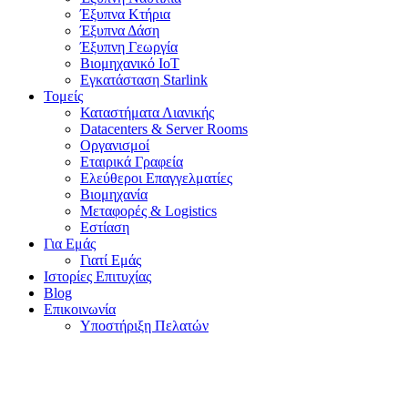
Έξυπνα Κτήρια
Έξυπνα Δάση
Έξυπνη Γεωργία
Βιομηχανικό IoT
Εγκατάσταση Starlink
Τομείς
Καταστήματα Λιανικής
Datacenters & Server Rooms
Οργανισμοί
Εταιρικά Γραφεία
Ελεύθεροι Επαγγελματίες
Βιομηχανία
Μεταφορές & Logistics
Εστίαση
Για Εμάς
Γιατί Εμάς
Ιστορίες Επιτυχίας
Blog
Επικοινωνία
Υποστήριξη Πελατών