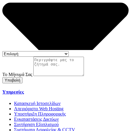
Το Μήνυμά Σας
Υποβολή
Υπηρεσίες
Κατασκευή Ιστοσελίδων
Απεριόριστο Web Hosting
Υποστήριξη Πληροφορικής
Εγκαταστάσεις Δικτύων
Συντήρηση Εξοπλισμού
Συστήματα Ασφαλείας & CCTV