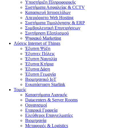
Υποστήριξη Πληροφορικής
Συστήματα Ασφαλείας & CCTV
Κατασκευή Ιστοσελίδων
Απεριόριστο Web Hosting
Συστήματα Τιμολόγησης & ERP
Συμβουλευτική Επιχειρήσεων
Συντήρηση Εξοπλισμού
Ψηφιακό Marketing
Λύσεις Internet of Things
Έξυπνη Ψύξη
Έξυπνες Πόλεις
Έξυπνη Ναυτιλία
Έξυπνα Κτήρια
Έξυπνα Δάση
Έξυπνη Γεωργία
Βιομηχανικό IoT
Εγκατάσταση Starlink
Τομείς
Καταστήματα Λιανικής
Datacenters & Server Rooms
Οργανισμοί
Εταιρικά Γραφεία
Ελεύθεροι Επαγγελματίες
Βιομηχανία
Μεταφορές & Logistics