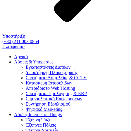
Υποστήριξη
(+30) 211 003 0854
Πλατφόρμα
Αρχική
Λύσεις & Υπηρεσίες
Εγκαταστάσεις Δικτύων
Υποστήριξη Πληροφορικής
Συστήματα Ασφαλείας & CCTV
Κατασκευή Ιστοσελίδων
Απεριόριστο Web Hosting
Συστήματα Τιμολόγησης & ERP
Συμβουλευτική Επιχειρήσεων
Συντήρηση Εξοπλισμού
Ψηφιακό Marketing
Λύσεις Internet of Things
Έξυπνη Ψύξη
Έξυπνες Πόλεις
Έξυπνη Ναυτιλία