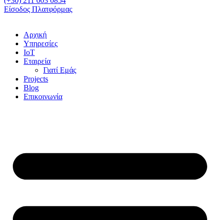
(+30) 211 003 0854
Είσοδος Πλατφόρμας
Αρχική
Υπηρεσίες
IoT
Εταιρεία
Γιατί Εμάς
Projects
Blog
Επικοινωνία