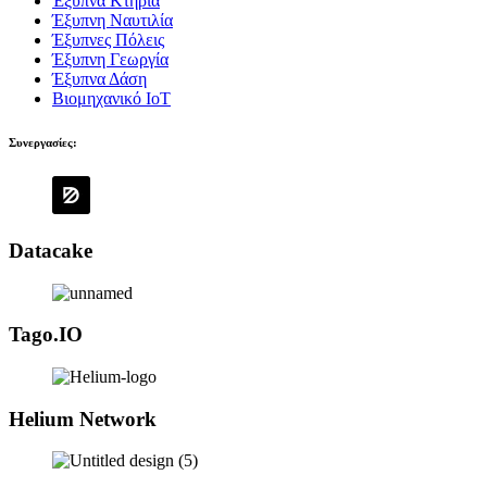
Έξυπνα Κτήρια
Έξυπνη Ναυτιλία
Έξυπνες Πόλεις
Έξυπνη Γεωργία
Έξυπνα Δάση
Βιομηχανικό IoT
Συνεργασίες:
Datacake
Tago.IO
Helium Network