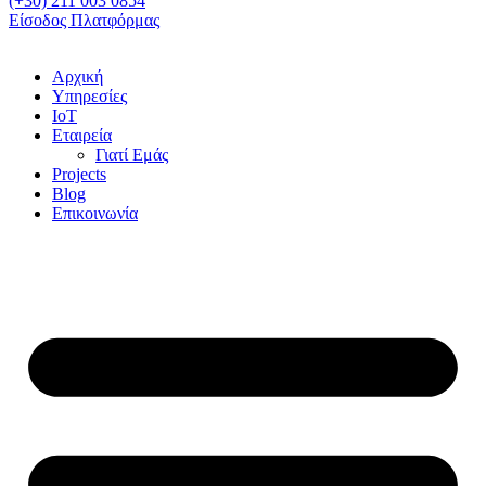
(+30) 211 003 0854
Είσοδος Πλατφόρμας
Αρχική
Υπηρεσίες
IoT
Εταιρεία
Γιατί Εμάς
Projects
Blog
Επικοινωνία