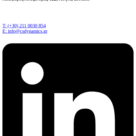
T: (+30) 211 0030 854
E: info@csdynamics.gr