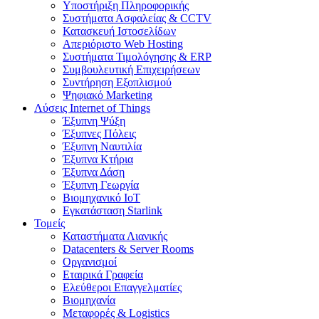
Υποστήριξη Πληροφορικής
Συστήματα Ασφαλείας & CCTV
Κατασκευή Ιστοσελίδων
Απεριόριστο Web Hosting
Συστήματα Τιμολόγησης & ERP
Συμβουλευτική Επιχειρήσεων
Συντήρηση Εξοπλισμού
Ψηφιακό Marketing
Λύσεις Internet of Things
Έξυπνη Ψύξη
Έξυπνες Πόλεις
Έξυπνη Ναυτιλία
Έξυπνα Κτήρια
Έξυπνα Δάση
Έξυπνη Γεωργία
Βιομηχανικό IoT
Εγκατάσταση Starlink
Τομείς
Καταστήματα Λιανικής
Datacenters & Server Rooms
Οργανισμοί
Εταιρικά Γραφεία
Ελεύθεροι Επαγγελματίες
Βιομηχανία
Μεταφορές & Logistics