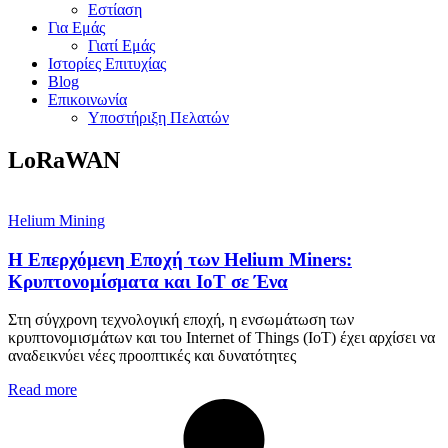
Εστίαση
Για Εμάς
Γιατί Εμάς
Ιστορίες Επιτυχίας
Blog
Επικοινωνία
Υποστήριξη Πελατών
LoRaWAN
Helium Mining
Η Επερχόμενη Εποχή των Helium Miners:
Κρυπτονομίσματα και IoT σε Ένα
Στη σύγχρονη τεχνολογική εποχή, η ενσωμάτωση των
κρυπτονομισμάτων και του Internet of Things (IoT) έχει αρχίσει να
αναδεικνύει νέες προοπτικές και δυνατότητες
Read more