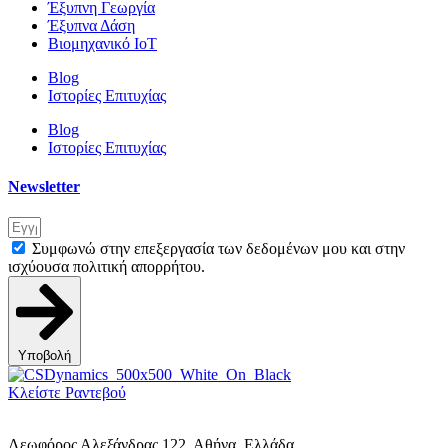
Έξυπνη Γεωργία
Έξυπνα Δάση
Βιομηχανικό IoT
Blog
Ιστορίες Επιτυχίας
Blog
Ιστορίες Επιτυχίας
Newsletter
Συμφωνώ στην επεξεργασία των δεδομένων μου και στην
ισχύουσα πολιτική απορρήτου.
Υποβολή
Κλείστε Ραντεβού
Λεωφόρος Αλεξάνδρας 122, Αθήνα, Ελλάδα