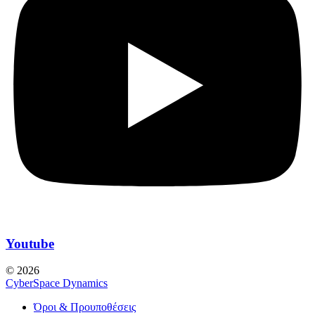
Youtube
© 2026
CyberSpace Dynamics
Όροι & Προυποθέσεις