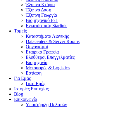
Έξυπνα Κτήρια
Έξυπνα Δάση
Έξυπνη Γεωργία
Βιομηχανικό IoT
Εγκατάσταση Starlink
Τομείς
Καταστήματα Λιανικής
Datacenters & Server Rooms
Οργανισμοί
Εταιρικά Γραφεία
Ελεύθεροι Επαγγελματίες
Βιομηχανία
Μεταφορές & Logistics
Εστίαση
Για Εμάς
Γιατί Εμάς
Ιστορίες Επιτυχίας
Blog
Επικοινωνία
Υποστήριξη Πελατών