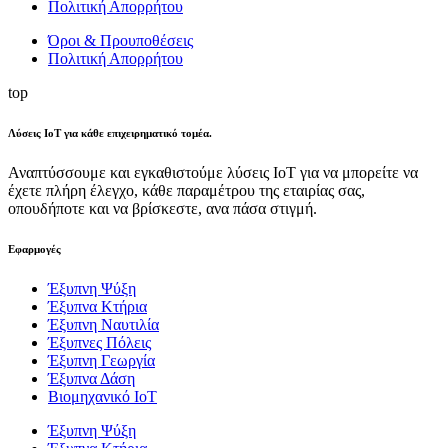
Πολιτική Απορρήτου
Όροι & Προυποθέσεις
Πολιτική Απορρήτου
top
Λύσεις ΙοΤ για κάθε επιχειρηματικό τομέα.
Αναπτύσσουμε και εγκαθιστούμε λύσεις ΙοΤ για να μπορείτε να
έχετε πλήρη έλεγχο, κάθε παραμέτρου της εταιρίας σας,
οπουδήποτε και να βρίσκεστε, ανα πάσα στιγμή.
Εφαρμογές
Έξυπνη Ψύξη
Έξυπνα Κτήρια
Έξυπνη Ναυτιλία
Έξυπνες Πόλεις
Έξυπνη Γεωργία
Έξυπνα Δάση
Βιομηχανικό IoT
Έξυπνη Ψύξη