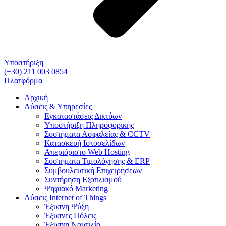
Υποστήριξη
(+30) 211 003 0854
Πλατφόρμα
Αρχική
Λύσεις & Υπηρεσίες
Εγκαταστάσεις Δικτύων
Υποστήριξη Πληροφορικής
Συστήματα Ασφαλείας & CCTV
Κατασκευή Ιστοσελίδων
Απεριόριστο Web Hosting
Συστήματα Τιμολόγησης & ERP
Συμβουλευτική Επιχειρήσεων
Συντήρηση Εξοπλισμού
Ψηφιακό Marketing
Λύσεις Internet of Things
Έξυπνη Ψύξη
Έξυπνες Πόλεις
Έξυπνη Ναυτιλία