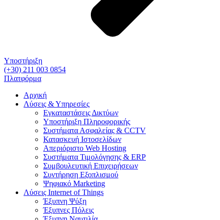
Υποστήριξη
(+30) 211 003 0854
Πλατφόρμα
Αρχική
Λύσεις & Υπηρεσίες
Εγκαταστάσεις Δικτύων
Υποστήριξη Πληροφορικής
Συστήματα Ασφαλείας & CCTV
Κατασκευή Ιστοσελίδων
Απεριόριστο Web Hosting
Συστήματα Τιμολόγησης & ERP
Συμβουλευτική Επιχειρήσεων
Συντήρηση Εξοπλισμού
Ψηφιακό Marketing
Λύσεις Internet of Things
Έξυπνη Ψύξη
Έξυπνες Πόλεις
Έξυπνη Ναυτιλία