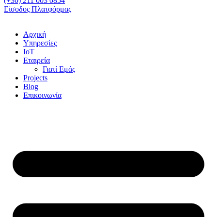
(+30) 211 003 0854
Είσοδος Πλατφόρμας
Αρχική
Υπηρεσίες
IoT
Εταιρεία
Γιατί Εμάς
Projects
Blog
Επικοινωνία