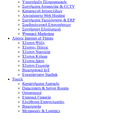
Υποστήριξη Πληροφορικής
Συστήματα Ασφαλείας & CCTV
Κατασκευή Ιστοσελίδων
Απεριόριστο Web Hosting
Συστήματα Τιμολόγησης & ERP
Συμβουλευτική Επιχειρήσεων
Συντήρηση Εξοπλισμού
Ψηφιακό Marketing
Λύσεις Internet of Things
Έξυπνη Ψύξη
Έξυπνες Πόλεις
Έξυπνη Ναυτιλία
Έξυπνα Κτήρια
Έξυπνα Δάση
Έξυπνη Γεωργία
Βιομηχανικό IoT
Εγκατάσταση Starlink
Τομείς
Καταστήματα Λιανικής
Datacenters & Server Rooms
Οργανισμοί
Εταιρικά Γραφεία
Ελεύθεροι Επαγγελματίες
Βιομηχανία
Μεταφορές & Logistics