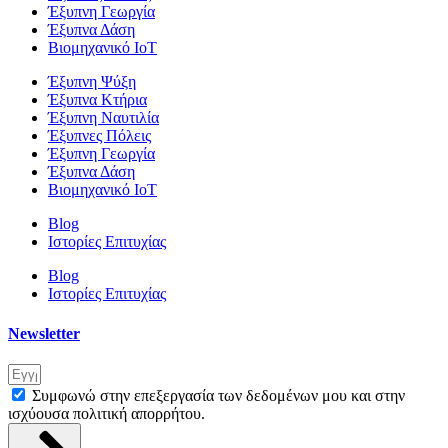
Έξυπνη Γεωργία
Έξυπνα Δάση
Βιομηχανικό IoT
Έξυπνη Ψύξη
Έξυπνα Κτήρια
Έξυπνη Ναυτιλία
Έξυπνες Πόλεις
Έξυπνη Γεωργία
Έξυπνα Δάση
Βιομηχανικό IoT
Blog
Ιστορίες Επιτυχίας
Blog
Ιστορίες Επιτυχίας
Newsletter
Συμφωνώ στην επεξεργασία των δεδομένων μου και στην
ισχύουσα πολιτική απορρήτου.