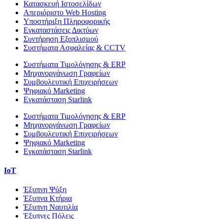
Κατασκευή Ιστοσελίδων
Απεριόριστο Web Hosting
Υποστήριξη Πληροφορικής
Εγκαταστάσεις Δικτύων
Συντήρηση Εξοπλισμού
Συστήματα Ασφαλείας & CCTV
Συστήματα Τιμολόγησης & ERP
Μηχανοργάνωση Γραφείων
Συμβουλευτική Επιχειρήσεων
Ψηφιακό Marketing
Εγκατάσταση Starlink
Συστήματα Τιμολόγησης & ERP
Μηχανοργάνωση Γραφείων
Συμβουλευτική Επιχειρήσεων
Ψηφιακό Marketing
Εγκατάσταση Starlink
IoT
Έξυπνη Ψύξη
Έξυπνα Κτήρια
Έξυπνη Ναυτιλία
Έξυπνες Πόλεις