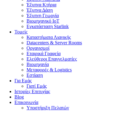
Έξυπνα Κτήρια
Έξυπνα Δάση
Έξυπνη Γεωργία
Βιομηχανικό IoT
Εγκατάσταση Starlink
Τομείς
Καταστήματα Λιανικής
Datacenters & Server Rooms
Οργανισμοί
Εταιρικά Γραφεία
Ελεύθεροι Επαγγελματίες
Βιομηχανία
Μεταφορές & Logistics
Εστίαση
Για Εμάς
Γιατί Εμάς
Ιστορίες Επιτυχίας
Blog
Επικοινωνία
Υποστήριξη Πελατών