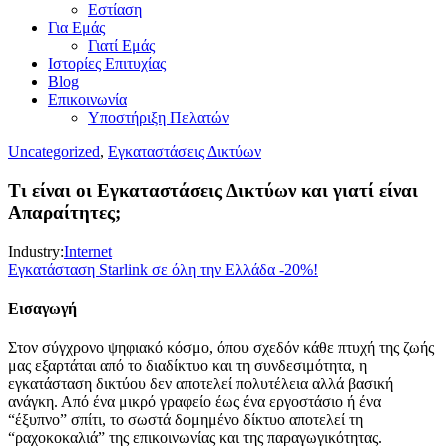
Εστίαση
Για Εμάς
Γιατί Εμάς
Ιστορίες Επιτυχίας
Blog
Επικοινωνία
Υποστήριξη Πελατών
Uncategorized
,
Εγκαταστάσεις Δικτύων
Τι είναι οι Εγκαταστάσεις Δικτύων και γιατί είναι
Απαραίτητες;
Industry:
Internet
Εγκατάσταση Starlink σε όλη την Ελλάδα -20%!
Εισαγωγή
Στον σύγχρονο ψηφιακό κόσμο, όπου σχεδόν κάθε πτυχή της ζωής
μας εξαρτάται από το διαδίκτυο και τη συνδεσιμότητα, η
εγκατάσταση δικτύου δεν αποτελεί πολυτέλεια αλλά βασική
ανάγκη. Από ένα μικρό γραφείο έως ένα εργοστάσιο ή ένα
“έξυπνο” σπίτι, το σωστά δομημένο δίκτυο αποτελεί τη
“ραχοκοκαλιά” της επικοινωνίας και της παραγωγικότητας.